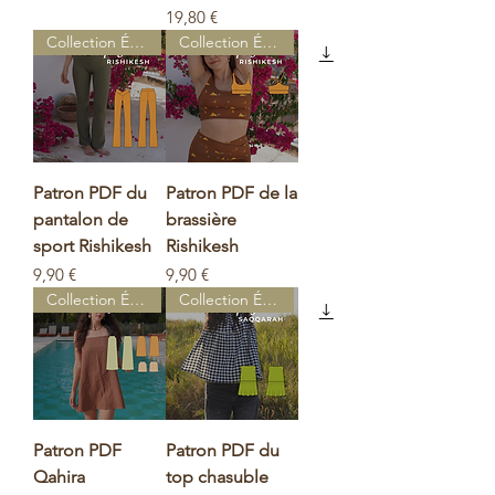
Prix
19,80 €
Collection Égypte
Collection Égypte
Patron PDF du
Patron PDF de la
pantalon de
brassière
sport Rishikesh
Rishikesh
Prix
Prix
9,90 €
9,90 €
Collection Égypte
Collection Égypte
Patron PDF
Patron PDF du
Qahira
top chasuble