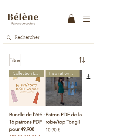
Filtrer
Collection Égypte
Inspiration d'Asie
Bundle de l'été :
Patron PDF de la
16 patrons PDF
robe/top Tongli
pour 49,90€
Prix
10,90 €