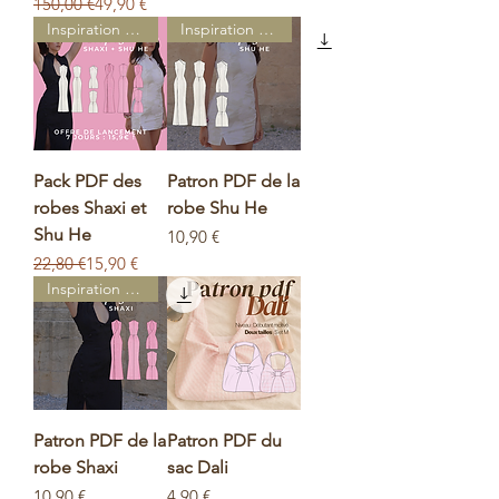
Prix original
Prix promotionnel
150,00 €
49,90 €
Inspiration d'Asie
Inspiration d'Asie
Pack PDF des
Patron PDF de la
robes Shaxi et
robe Shu He
Shu He
Prix
10,90 €
Prix original
Prix promotionnel
22,80 €
15,90 €
Inspiration d'Asie
Patron PDF de la
Patron PDF du
robe Shaxi
sac Dali
Prix
Prix
10,90 €
4,90 €