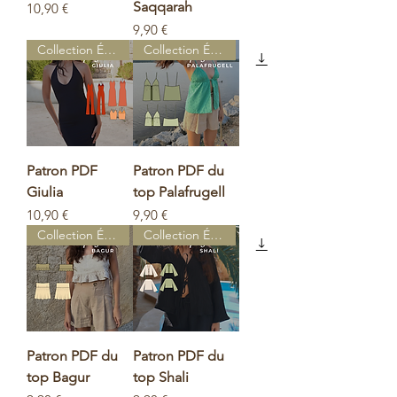
Saqqarah
Prix
10,90 €
Prix
9,90 €
Collection Égypte
Collection Égypte
Patron PDF
Patron PDF du
Giulia
top Palafrugell
Prix
Prix
10,90 €
9,90 €
Collection Égypte
Collection Égypte
Patron PDF du
Patron PDF du
top Bagur
top Shali