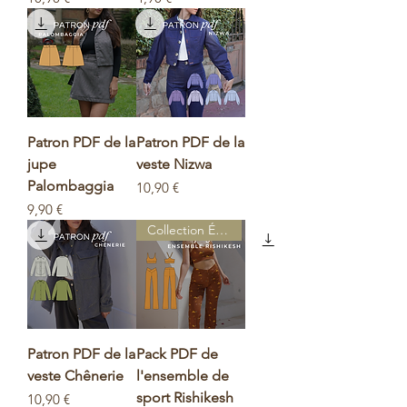
Patron PDF de la
Patron PDF de la
jupe
veste Nizwa
Palombaggia
Prix
10,90 €
Prix
9,90 €
Collection Égypte
Patron PDF de la
Pack PDF de
veste Chênerie
l'ensemble de
sport Rishikesh
Prix
10,90 €