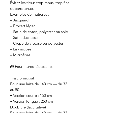
Évitez les tissus trop mous, trop fins
ou sans tenue.
Exemples de matières :
– Jacquard
– Brocart léger
– Satin de coton, polyester ou soie
– Satin duchesse
– Crêpe de viscose ou polyester
– Lin-viscose
– Microfibre
🧰 Fournitures nécessaires
Tissu principal
Pour une laize de 140 cm — du 32
au 50
• Version courte : 150 cm
• Version longue : 250 cm
Doublure (facultative)
Pour une laize de 140 cm — du 32