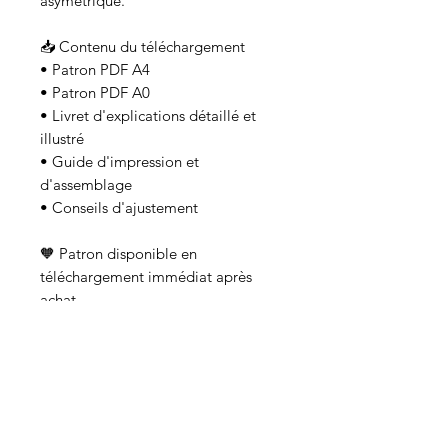
asymétrique.
📥 Contenu du téléchargement
• Patron PDF A4
• Patron PDF A0
• Livret d'explications détaillé et
illustré
• Guide d'impression et
d'assemblage
• Conseils d'ajustement
🧡 Patron disponible en
téléchargement immédiat après
achat
🚫 Usage strictement personnel –
toute diffusion, revente ou partage
est interdit.
Droits d'utilisation :
Les patrons Bélène Paris sont