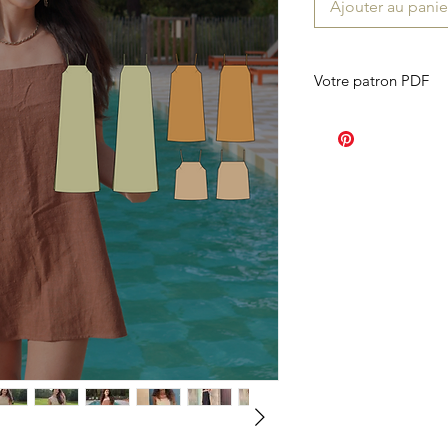
Ajouter au panie
Votre patron PDF
Le patron PDF est env
est valable 30 jours),
avec laquelle vous vou
boîte mail adéquate 
contacter.
Le lien étant périssa
précautions et de le 
de le stocker en lieu 
Le patron PDF compr
Un patron sous fo
imprimer sur son
Un patron en form
Le livret d'explica