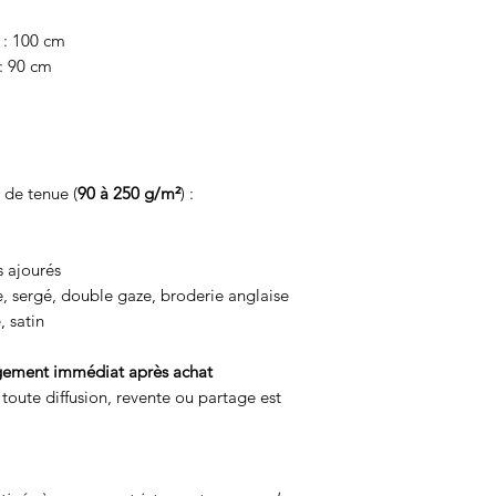
) : 100 cm
 : 90 cm
 de tenue (
90 à 250 g/m²
) :
s ajourés
e, sergé, double gaze, broderie anglaise
, satin
rgement immédiat après achat
toute diffusion, revente ou partage est