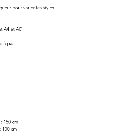
gueur pour varier les styles
t A4 et A0)
as à pas
) : 150 cm
 : 100 cm