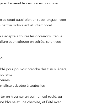
jeter l’ensemble des pièces pour une
lle se coud aussi bien en robe longue, robe
n patron polyvalent et intemporel.
a s’adapte à toutes les occasions : tenue
llure sophistiquée en soirée, selon vos
on
blé pour pouvoir prendre des tissus légers
sparents
heures
maliste adaptée à toutes les
er en hiver sur un pull, un col roulé, au
ne blouse et une chemise, et l'été avec