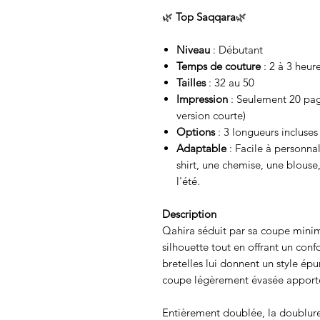
🌿
Top Saqqara
🌿
Niveau
: Débutant
Temps de couture
: 2 à 3 heur
Tailles
: 32 au 50
Impression
: Seulement 20 pag
version courte)
Options
: 3 longueurs incluses
Adaptable
: Facile à personnal
shirt, une chemise, une blouse,
l'été.
Description
Qahira séduit par sa coupe minima
silhouette tout en offrant un conf
bretelles lui donnent un style épu
coupe légèrement évasée apporte
Entièrement doublée, la doublure 