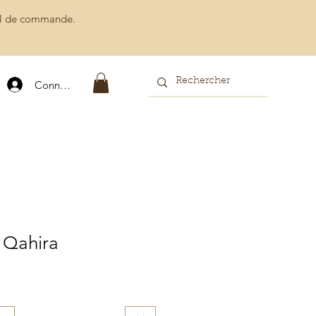
ail de commande.
Connexion
 Qahira