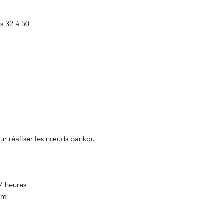
s 32 à 50
our réaliser les nœuds pankou
7 heures
 cm