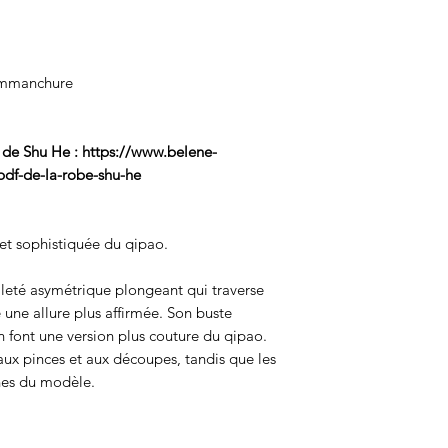
'emmanchure
e de Shu He : https://www.belene-
df-de-la-robe-shu-he
et sophistiquée du qipao.
lleté asymétrique plongeant qui traverse
une allure plus affirmée. Son buste
en font une version plus couture du qipao.
 aux pinces et aux découpes, tandis que les
nes du modèle.