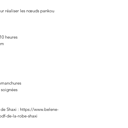
our réaliser les nœuds pankou
 10 heures
 cm
emmanchures
s soignées
 de Shaxi : https://www.belene-
df-de-la-robe-shaxi