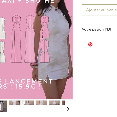
Ajouter au panie
Votre patron PDF
Le patron PDF est env
est valable 30 jours),
avec laquelle vous vou
boîte mail adéquate 
contacter.
Le lien étant périssa
précautions et de le 
de le stocker en lieu 
Le patron PDF compr
Un patron sous fo
imprimer sur son
Un patron en form
Le livret d'explica