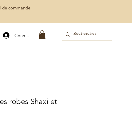
ail de commande.
Connexion
s robes Shaxi et
motionnel