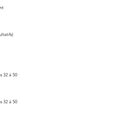
nt
tatifs)
s 32 à 50
s 32 à 50